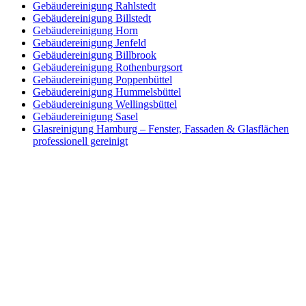
Gebäudereinigung Rahlstedt
Gebäudereinigung Billstedt
Gebäudereinigung Horn
Gebäudereinigung Jenfeld
Gebäudereinigung Billbrook
Gebäudereinigung Rothenburgsort
Gebäudereinigung Poppenbüttel
Gebäudereinigung Hummelsbüttel
Gebäudereinigung Wellingsbüttel
Gebäudereinigung Sasel
Glasreinigung Hamburg – Fenster, Fassaden & Glasflächen
professionell gereinigt