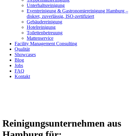
Unterhaltsreinigung
Eventreinigung & Gastronomiereinigung Hamburg –
diskret, zuverlässig, ISO-zertifiziert
Gebäudereinigung
Hotelreinigung
Toilettenbetreuung
Mattenservice
Facility Management Consulting
Qualität
Showcases
Blog
Jobs
FAQ
Kontakt
Reinigungsunternehmen aus
Hamburg für: