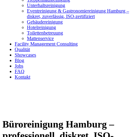
Unterhaltsreinigung
Eventreinigung & Gastronomiereinigung Hamburg –
diskret, zuverlässig, ISO-zertifiziert
Gebäudereinigung
Hotelreinigung
Toilettenbetreuung
Mattenservice
Facility Management Consulting
Qualität
Showcases
Blog
Jobs
FAQ
Kontakt
Büroreinigung Hamburg –
professionell, diskret, ISO-