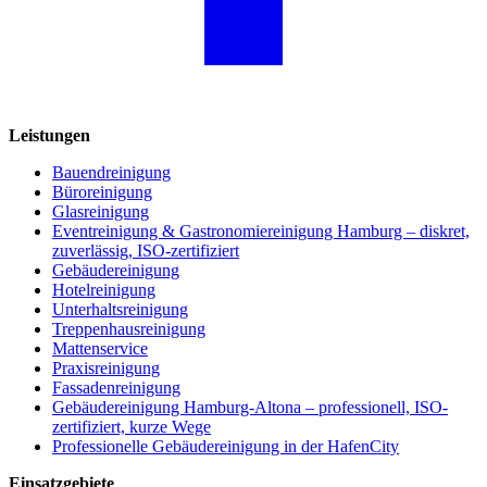
Leistungen
Bauendreinigung
Büroreinigung
Glasreinigung
Eventreinigung & Gastronomiereinigung Hamburg – diskret,
zuverlässig, ISO-zertifiziert
Gebäudereinigung
Hotelreinigung
Unterhaltsreinigung
Treppenhausreinigung
Mattenservice
Praxisreinigung
Fassadenreinigung
Gebäudereinigung Hamburg-Altona – professionell, ISO-
zertifiziert, kurze Wege
Professionelle Gebäudereinigung in der HafenCity
Einsatzgebiete