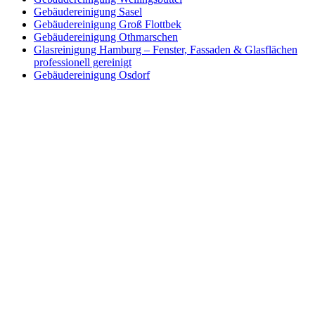
Gebäudereinigung Sasel
Gebäudereinigung Groß Flottbek
Gebäudereinigung Othmarschen
Glasreinigung Hamburg – Fenster, Fassaden & Glasflächen
professionell gereinigt
Gebäudereinigung Osdorf