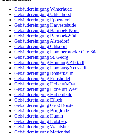
Gebäudereinigung Winterhude
Gebäudereinigung Uhlenhorst
Gebäudereinigung Eppendorf
Gebäudereinigung Harvestehude
Gebäudereinigung Barmbek-Nord
Gebäudereinigung Barmbek-Süd
Gebäudereinigung Alsterdorf
Gebäudereinigung Ohlsdorf
Gebäudereinigung Hammerbrook / City Süd
Gebäudereinigung St. Georg
Gebäudereinigung Hamburg-Altstadt
Gebäudereinigung Hamburg-Neustadt
Gebäudereinigung Rotherbaum
Gebäudereinigung Eimsbüttel
Gebäudereinigung Hoheluft-Ost
Gebäudereinigung Hoheluft-West
Gebäudereinigung Hohenfelde
Gebäudereinigung Eilbek
Gebäudereinigung Groß Borstel
Gebäudereinigung Borgfelde
Gebäudereinigung Hamm
Gebäudereinigung Dulsberg
Gebäudereinigung Wandsbek
Gebäudereinigung Marienthal