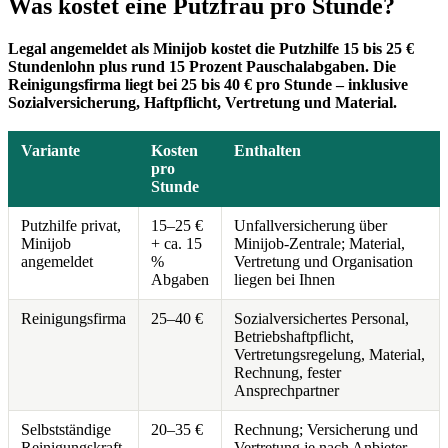
Was kostet eine Putzfrau pro Stunde?
Legal angemeldet als Minijob kostet die Putzhilfe 15 bis 25 €
Stundenlohn plus rund 15 Prozent Pauschalabgaben. Die
Reinigungsfirma liegt bei 25 bis 40 € pro Stunde – inklusive
Sozialversicherung, Haftpflicht, Vertretung und Material.
Variante
Kosten
Enthalten
pro
Stunde
Putzhilfe privat,
15–25 €
Unfallversicherung über
Minijob
+ ca. 15
Minijob-Zentrale; Material,
angemeldet
%
Vertretung und Organisation
Abgaben
liegen bei Ihnen
Reinigungsfirma
25–40 €
Sozialversichertes Personal,
Betriebshaftpflicht,
Vertretungsregelung, Material,
Rechnung, fester
Ansprechpartner
Selbstständige
20–35 €
Rechnung; Versicherung und
Reinigungskraft
Vertretung je nach Anbieter