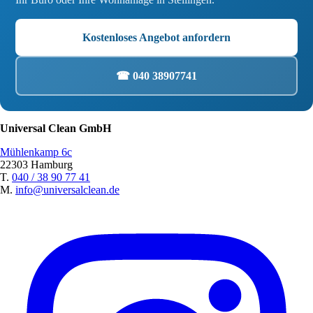
Kostenloses Angebot anfordern
☎ 040 38907741
Universal Clean GmbH
Mühlenkamp 6c
22303 Hamburg
T.
040 / 38 90 77 41
M.
info@universalclean.de