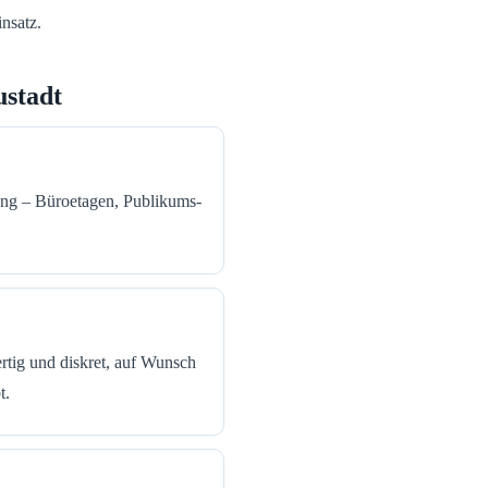
nsatz.
ustadt
ung – Büroetagen, Publikums-
tig und diskret, auf Wunsch
t.