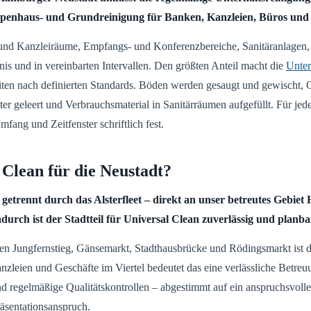
penhaus- und Grundreinigung für Banken, Kanzleien, Büros und 
und Kanzleiräume, Empfangs- und Konferenzbereiche, Sanitäranlagen,
is und in vereinbarten Intervallen. Den größten Anteil macht die
Unter
ten nach definierten Standards. Böden werden gesaugt und gewischt, 
ter geleert und Verbrauchsmaterial in Sanitärräumen aufgefüllt. Für jed
fang und Zeitfenster schriftlich fest.
Clean für die Neustadt?
 getrennt durch das Alsterfleet – direkt an unser betreutes Gebiet
urch ist der Stadtteil für Universal Clean zuverlässig und planba
n Jungfernstieg, Gänsemarkt, Stadthausbrücke und Rödingsmarkt ist di
leien und Geschäfte im Viertel bedeutet das eine verlässliche Betreuu
nd regelmäßige Qualitätskontrollen – abgestimmt auf ein anspruchsvoll
sentationsanspruch.